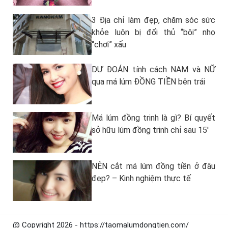
3 Địa chỉ làm đẹp, chăm sóc sức
khỏe luôn bị đối thủ “bôi” nhọ
“chơi” xấu
DỰ ĐOÁN tính cách NAM và NỮ
qua má lúm ĐỒNG TIỀN bên trái
Má lúm đồng trinh là gì? Bí quyết
sở hữu lúm đồng trinh chỉ sau 15′
NÊN cắt má lúm đồng tiền ở đâu
đẹp? – Kinh nghiệm thực tế
@ Copyright 2026 - https://taomalumdongtien.com/