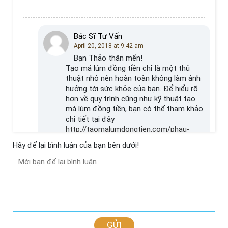
Bác Sĩ Tư Vấn
April 20, 2018 at 9:42 am
Bạn Thảo thân mến!
Tạo má lúm đồng tiền chỉ là một thủ
thuật nhỏ nên hoàn toàn không làm ảnh
hưởng tới sức khỏe của bạn. Để hiểu rõ
hơn về quy trình cũng như kỹ thuật tạo
má lúm đồng tiền, bạn có thể tham khảo
chi tiết tại đây
http://taomalumdongtien.com/phau-
thuat-tao-ma-lum-dong-tien-duoc-tien-
Hãy để lại bình luận của bạn bên dưới!
hanh-nhu-nao/
Reply
Bác sĩ Kangnam
November 17, 2017 at 1:48 am
GỬI
Bạn Thảo thân mến!