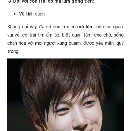
→
Đối với con trai có má lúm đồng tiền:
Về tính cách
Không chỉ vậy, đa số con trai có
má lúm
luôn lạc quan,
vui vẻ, có trái tim ấm áp, biết quan tâm, che chở, sống
chan hòa với mọi người xung quanh, được yêu mến, quý
trọng.