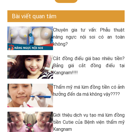
Tạo má lúm chỉ là một thủ thuật đơn
giản được thực hiện nhanh chóng, chính
Bài viết quan tâm
xác trong khoảng 15 phút, hoàn toàn
không ảnh hưởng đến sức khỏe, không
gây xâm lấn, tổn thương.
Chuyên gia tư vấn: Phẫu thuật
nâng ngực nội soi có an toàn
Reply
không?
Cắt đồng điếu giá bao nhiêu tiền?
Bảng giá cắt đồng điếu tại
Kangnam!!!!
Thẩm mỹ má lúm đồng tiền có ảnh
hưởng đến da má không vậy????
Giới thiệu dịch vụ tạo má lúm đồng
tiền Cutie của Bệnh viện thẩm mỹ
Kangnam