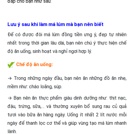
đáp cho bạn như sau:
Lưu ý sau khi làm má lúm mà bạn nên biết
Để có được đôi má lúm đồng tiền ưng ý, đẹp tự nhiên
nhất trong thời gian lâu dài, bạn nên chú ý thực hiện chế
độ ăn uống, sinh hoạt và nghỉ ngơi hợp lý.
Chế độ ăn uống:
→ Trong những ngày đầu, bạn nên ăn những đồ ăn nhẹ,
mềm như: cháo loãng, súp.
→ Bạn nên ăn thực phẩm giàu dinh dưỡng như: thịt nạc,
đậu, trứng, sữa,… và thường xuyên bổ sung rau củ quả
tươi vào bữa ăn hàng ngày. Uống ít nhất 2 lít nước mỗi
ngày để thanh lọc cơ thể và giúp vùng tạo má lúm nhanh
lành.