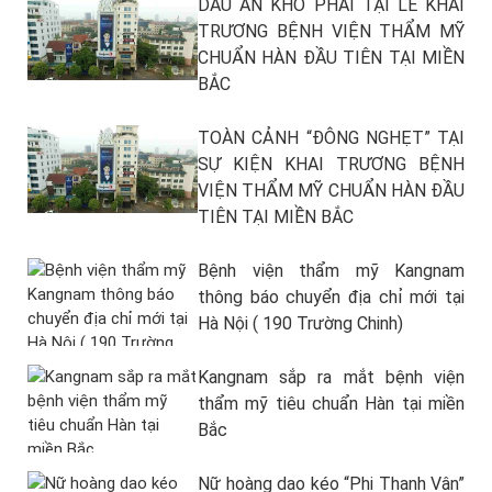
DẤU ẤN KHÓ PHAI TẠI LỄ KHAI
TRƯƠNG BỆNH VIỆN THẨM MỸ
CHUẨN HÀN ĐẦU TIÊN TẠI MIỀN
BẮC
TOÀN CẢNH “ĐÔNG NGHẸT” TẠI
SỰ KIỆN KHAI TRƯƠNG BỆNH
VIỆN THẨM MỸ CHUẨN HÀN ĐẦU
TIÊN TẠI MIỀN BẮC
Bệnh viện thẩm mỹ Kangnam
thông báo chuyển địa chỉ mới tại
Hà Nội ( 190 Trường Chinh)
Kangnam sắp ra mắt bệnh viện
thẩm mỹ tiêu chuẩn Hàn tại miền
Bắc
Nữ hoàng dao kéo “Phi Thanh Vân”