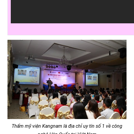
Thẩm mỹ viện Kangnam là địa chỉ uy tín số 1 về công