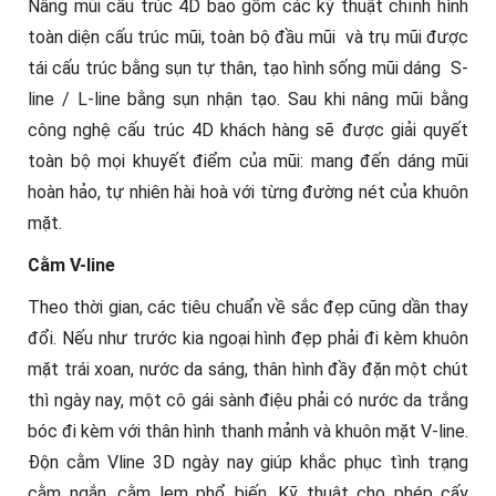
Nâng mũi cấu trúc 4D
bao gồm các kỹ thuật chỉnh hình
toàn diện cấu trúc mũi, toàn bộ đầu mũi và trụ mũi được
tái cấu trúc bằng sụn tự thân, tạo hình sống mũi dáng S-
line / L-line bằng sụn nhận tạo. Sau khi nâng mũi bằng
công nghệ cấu trúc 4D khách hàng sẽ được giải quyết
toàn bộ mọi khuyết điểm của mũi: mang đến dáng mũi
hoàn hảo, tự nhiên hài hoà với từng đường nét của khuôn
mặt.
Cằm V-line
Theo thời gian, các tiêu chuẩn về sắc đẹp cũng dần thay
đổi. Nếu như trước kia ngoại hình đẹp phải đi kèm khuôn
mặt trái xoan, nước da sáng, thân hình đầy đặn một chút
thì ngày nay, một cô gái sành điệu phải có nước da trắng
bóc đi kèm với thân hình thanh mảnh và khuôn mặt V-line.
Độn cằm Vline 3D ngày nay giúp khắc phục tình trạng
cằm ngắn, cằm lẹm phổ biến. Kỹ thuật cho phép cấy