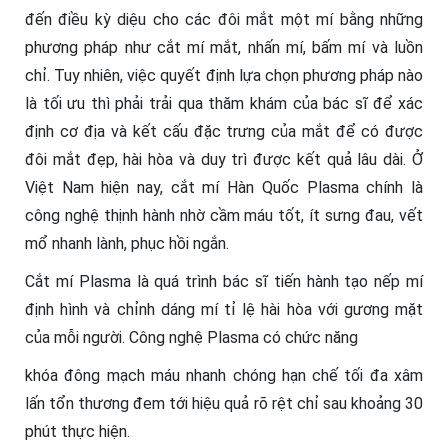
đến điều kỳ diệu cho các đôi mắt một mí bằng những
phương pháp như cắt mí mắt, nhấn mí, bấm mí và luồn
chỉ. Tuy nhiên, việc quyết định lựa chọn phương pháp nào
là tối ưu thì phải trải qua thăm khám của bác sĩ để xác
định cơ địa và kết cấu đặc trưng của mắt để có được
đôi mắt đẹp, hài hòa và duy trì được kết quả lâu dài. Ở
Việt Nam hiện nay, cắt mí Hàn Quốc Plasma chính là
công nghệ thịnh hành nhờ cầm máu tốt, ít sưng đau, vết
mổ nhanh lành, phục hồi ngắn.
Cắt mí Plasma là quá trình bác sĩ tiến hành tạo nếp mí
định hình và chỉnh dáng mí tỉ lệ hài hòa với gương mặt
của mỗi người. Công nghệ Plasma có chức năng
khóa đông mạch máu nhanh chóng hạn chế tối đa xâm
lấn tổn thương đem tới hiệu quả rõ rệt chỉ sau khoảng 30
phút thực hiện.