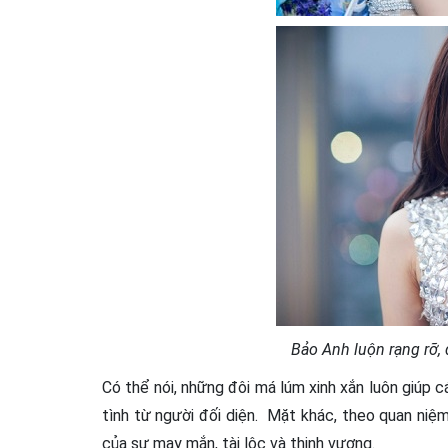
Bảo Anh luộn rạng rỡ, 
Có thể nói, những đôi má lúm xinh xắn luôn giúp 
tình từ người đối diện. Mặt khác, theo quan niệ
của sự may mắn, tài lộc và thịnh vượng.