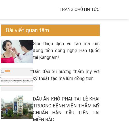
TRANG CHỦ
TIN TỨC
Bài viết quan tâm
Giới thiệu dịch vụ tạo má lúm
đồng tiền công nghệ Hàn Quốc
tại Kangnam!
Dẫn đầu xu hướng thẩm mỹ với
t
kỹ thuật tạo má lúm đồng tiền
n
.
DẤU ẤN KHÓ PHAI TẠI LỄ KHAI
TRƯƠNG BỆNH VIỆN THẨM MỸ
CHUẨN HÀN ĐẦU TIÊN TẠI
MIỀN BẮC