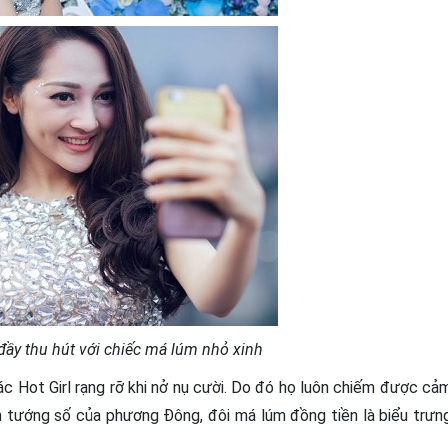
đầy thu hút với chiếc má lúm nhỏ xinh
các Hot Girl rạng rỡ khi nở nụ cười. Do đó họ luôn chiếm được cả
m tướng số của phương Đông, đôi má lúm đồng tiền là biểu trưn