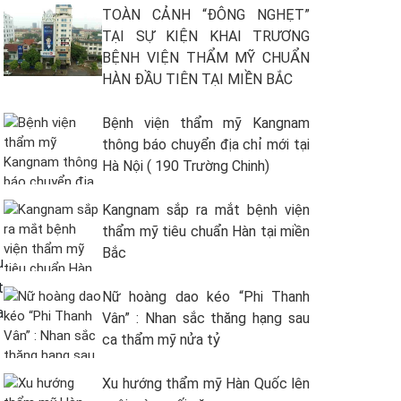
TOÀN CẢNH “ĐÔNG NGHẸT”
TẠI SỰ KIỆN KHAI TRƯƠNG
BỆNH VIỆN THẨM MỸ CHUẨN
HÀN ĐẦU TIÊN TẠI MIỀN BẮC
Bệnh viện thẩm mỹ Kangnam
thông báo chuyển địa chỉ mới tại
Hà Nội ( 190 Trường Chinh)
Kangnam sắp ra mắt bệnh viện
thẩm mỹ tiêu chuẩn Hàn tại miền
Bắc
u
t
Nữ hoàng dao kéo “Phi Thanh
ạ
Vân” : Nhan sắc thăng hạng sau
ca thẩm mỹ nửa tỷ
Xu hướng thẩm mỹ Hàn Quốc lên