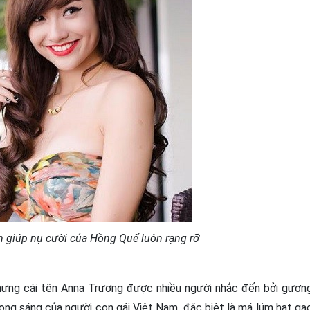
n giúp nụ cười của Hồng Quế luôn rạng rỡ
nhưng cái tên Anna Trương được nhiều người nhắc đến bởi gươn
rong sáng của người con gái Việt Nam, đặc biệt là má lúm hạt gạ