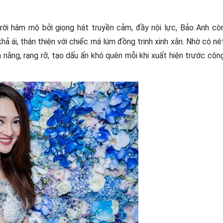
ười hâm mộ bởi giọng hát truyền cảm, đầy nội lực, Bảo Anh cò
ả ái, thân thiện với chiếc má lúm đồng trinh xinh xắn. Nhờ có né
 nắng, rạng rỡ, tạo dấu ấn khó quên mỗi khi xuất hiện trước côn