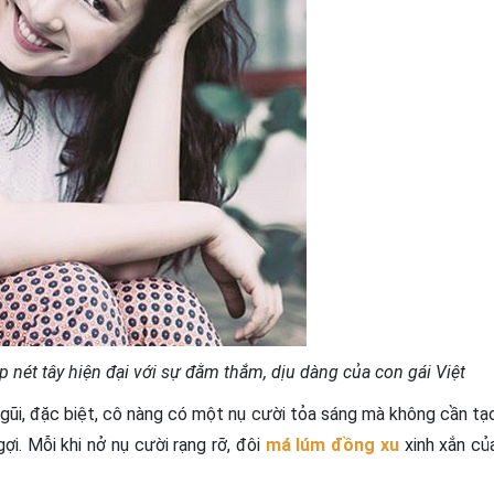
nét tây hiện đại với sự đằm thắm, dịu dàng của con gái Việt
n gũi, đặc biệt, cô nàng có một nụ cười tỏa sáng mà không cần tạ
ợi. Mỗi khi nở nụ cười rạng rỡ, đôi
má lúm đồng xu
xinh xắn củ