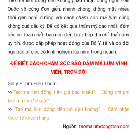
Tạo má lúm đồng tiền không phẫu thuật công nghệ Hàn
Quốc vô cùng đơn giản, nhanh chóng không mất nhiều
thời gian nghĩ dưỡng với cách
chăm sóc má lúm
cũng
không quá cầu kỳ. Để có kết quả thẩm mỹ cao nhất, đảm
bảo an toàn nhất, bạn nên đến trực tiếp địa chỉ thẩm mỹ
uy tín, được cấp phép hoạt động của Bộ Y tế và có đội
ngũ bác sĩ giỏi, có kinh nghiệm lâu năm trong ngành.
ĐỂ BIẾT CÁCH CHĂM SÓC BẢO ĐẢM MÁ LÚM VĨNH
VIỄN, TRỌN ĐỜI
Gợi ý – Tìm Hiểu Thêm:
>>
Tạo má lúm đồng tiền giá bao nhiêu? – Bảng chi phí
làm má lúm “chuẩn”
>
>
Tạo má lúm đồng tiền có đau không? – Cảm nhận
thực tế khách hàng
Nguồn:
taomalumdongtien.com