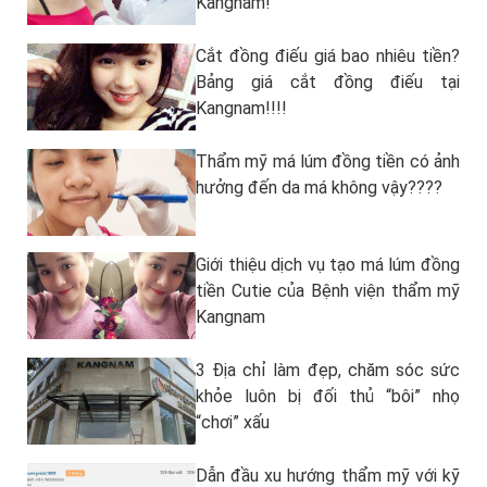
Kangnam!
Cắt đồng điếu giá bao nhiêu tiền?
Bảng giá cắt đồng điếu tại
Kangnam!!!!
Thẩm mỹ má lúm đồng tiền có ảnh
hưởng đến da má không vậy????
Giới thiệu dịch vụ tạo má lúm đồng
tiền Cutie của Bệnh viện thẩm mỹ
Kangnam
3 Địa chỉ làm đẹp, chăm sóc sức
khỏe luôn bị đối thủ “bôi” nhọ
“chơi” xấu
Dẫn đầu xu hướng thẩm mỹ với kỹ